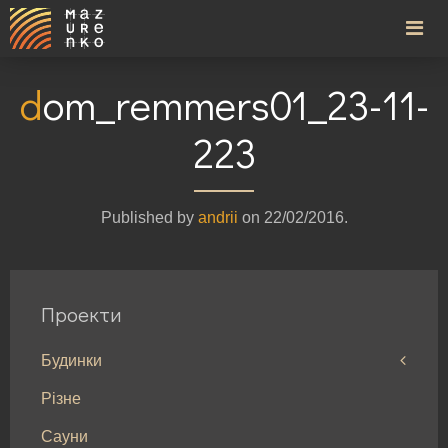
dom_remmers01_23-11-
223
Published by
andrii
on
22/02/2016
.
Проекти
Будинки
Різне
Будинки до 100м²
Сауни
Будинки від 100 до 200м²