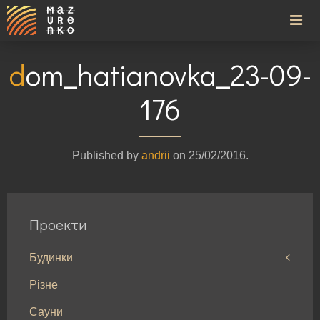
dom_hatianovka_23-09-
176
Published by
andrii
on
25/02/2016
.
Проекти
Будинки
Різне
Будинки до 100м²
Сауни
Будинки від 100 до 200м²