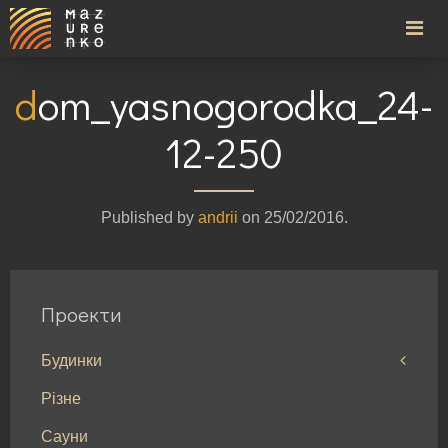
dom_yasnogorodka_24-
12-250
Published by
andrii
on
25/02/2016
.
Проекти
Будинки
Різне
Будинки до 100м²
Сауни
Будинки від 100 до 200м²